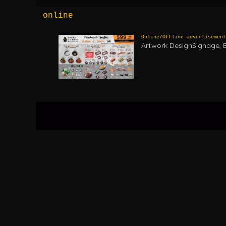
online
Online/Offline advertisement
Artwork DesignSignage, B